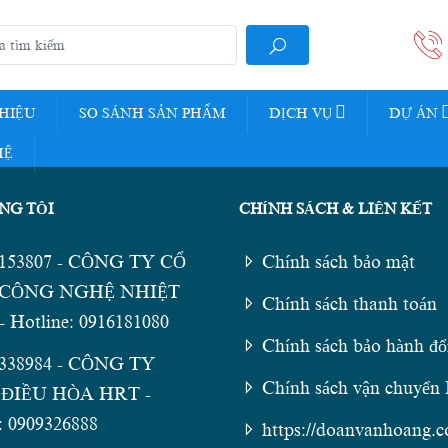
THIỆU
SO SÁNH SẢN PHẨM
DỊCH VỤ
DỰ ÁN
HỆ
NG TÔI
CHÍNH SÁCH & LIÊN KẾT
5153807 - CÔNG TY CỔ
Chính sách bảo mật
CÔNG NGHỆ NHIỆT
Chính sách thanh toán
 Hotline: 0916181080
Chính sách bảo hành đổi
1338984 - CÔNG TY
Chính sách vận chuyể
ĐIỀU HÒA HRT -
: 0909326888
https://doanvanhoang.