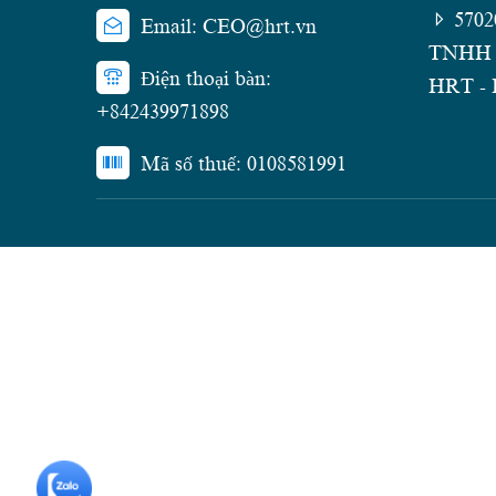
570
Email: CEO@hrt.vn
TNHH 
Điện thoại bàn:
HRT - H
+842439971898
Mã số thuế: 0108581991