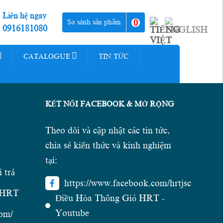
Liên hệ ngay
0
So sánh sản phẩm
0916181080
CATALOGUE
TIN TỨC
KẾT NỐI FACEBOOK & MỞ RỘNG
Theo dõi và cập nhật các tin tức,
chia sẻ kiến thức và kinh nghiệm
tại:
 trả
https://www.facebook.com/hrtjsc
n HRT
Điều Hòa Thông Gió HRT -
Youtube
com/