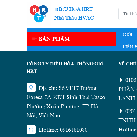
ĐIỀU HÒA HRT
Nhà Thầu HVAC
GIỚI 
SẢN PHẨM
LIÊN 
CÔNG TY ĐIỀU HÒA THÔNG GIÓ
VỀ CHÚ
HRT
010
Địa chỉ: Số 9TT7 Đường
PHẦN 
Foresa 7A KĐT Sinh Thái Tasco,
LẠNH -
Phường Xuân Phương, TP Hà
020
Nội, Việt Nam
TNHH 
Hotline
Hotline: 0916181080