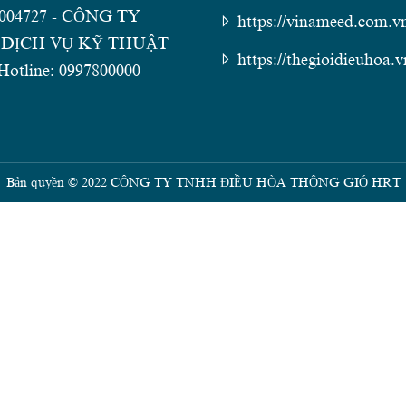
2004727 - CÔNG TY
https://vinameed.com.v
DỊCH VỤ KỸ THUẬT
https://thegioidieuhoa.v
otline: 0997800000
Bản quyền © 2022 CÔNG TY TNHH ĐIỀU HÒA THÔNG GIÓ HRT