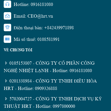
Hotline: 0916181080
Email: CEO@hrt.vn
Điện thoại bàn: +842439971898
Mã số thuế: 0108581991
VỀ CHÚNG TÔI
0105153807 - CÔNG TY CỔ PHẦN CÔNG
NGHỆ NHIỆT LẠNH - Hotline: 0916181080
0201338984 - CÔNG TY TNHH ĐIỀU HÒA
HRT - Hotline: 0909326888
5702004727 - CÔNG TY TNHH DỊCH VỤ KỸ
THUẬT HRT - Hotline: 0997800000