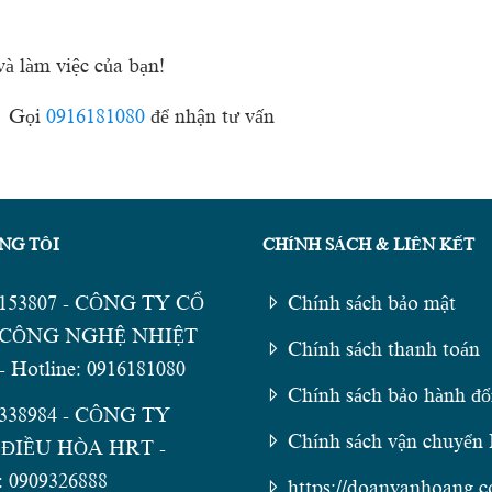
à làm việc của bạn!
Gọi
0916181080
để nhận tư vấn
NG TÔI
CHÍNH SÁCH & LIÊN KẾT
5153807 - CÔNG TY CỔ
Chính sách bảo mật
CÔNG NGHỆ NHIỆT
Chính sách thanh toán
 Hotline: 0916181080
Chính sách bảo hành đổi
1338984 - CÔNG TY
Chính sách vận chuyể
ĐIỀU HÒA HRT -
: 0909326888
https://doanvanhoang.