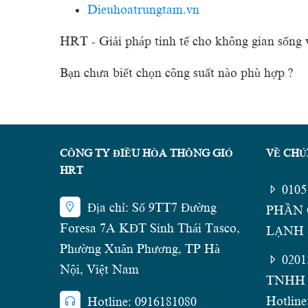
Dieuhoatrungtam.vn
HRT - Giải pháp tinh tế cho không gian sống v
Bạn chưa biết chọn công suất nào phù hợp ?
CÔNG TY ĐIỀU HÒA THÔNG GIÓ
VỀ CHÚ
HRT
010
Địa chỉ: Số 9TT7 Đường
PHẦN 
Foresa 7A KĐT Sinh Thái Tasco,
LẠNH -
Phường Xuân Phương, TP Hà
020
Nội, Việt Nam
TNHH 
Hotline
Hotline: 0916181080