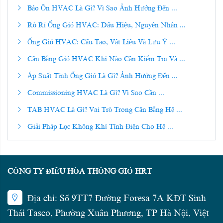
Bảo Ôn HVAC Là Gì? Vì Sao Ảnh Hưởng Đến ...
Rò Rỉ Ống Gió HVAC: Dấu Hiệu, Nguyên Nhân ...
Ống Gió HVAC: Cấu Tạo, Vật Liệu Và Lưu Ý ...
Cân Bằng Gió HVAC Khi Nào Cần Kiểm Tra Và ...
Áp Suất Tĩnh Ống Gió Là Gì? Ảnh Hưởng Đến ...
Commissioning HVAC Là Gì? Vì Sao Cần ...
TAB HVAC Là Gì? Vai Trò Trong Cân Bằng Hệ ...
Giải Pháp Lọc Không Khí Tĩnh Điện Cho Hệ ...
CÔNG TY ĐIỀU HÒA THÔNG GIÓ HRT
Địa chỉ: Số 9TT7 Đường Foresa 7A KĐT Sinh
Thái Tasco, Phường Xuân Phương, TP Hà Nội, Việt