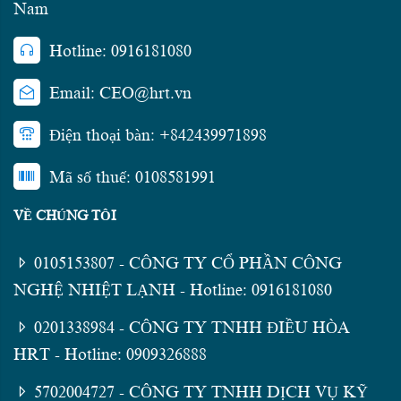
Nam
Hotline: 0916181080
Email: CEO@hrt.vn
Điện thoại bàn: +842439971898
Mã số thuế: 0108581991
VỀ CHÚNG TÔI
0105153807 - CÔNG TY CỔ PHẦN CÔNG
NGHỆ NHIỆT LẠNH - Hotline: 0916181080
0201338984 - CÔNG TY TNHH ĐIỀU HÒA
HRT - Hotline: 0909326888
5702004727 - CÔNG TY TNHH DỊCH VỤ KỸ