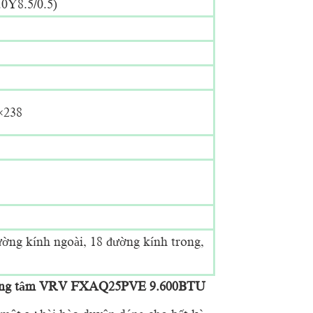
.0Y8.5/0.5)
×238
ờng kính ngoài, 18 đường kính trong,
 trung tâm VRV FXAQ25PVE 9.600BTU