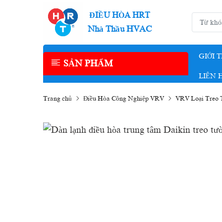
ĐIỀU HÒA HRT
Nhà Thầu HVAC
GIỚI 
SẢN PHẨM
LIÊN 
Trang chủ
Điều Hòa Công Nghiệp VRV
VRV Loại Treo 