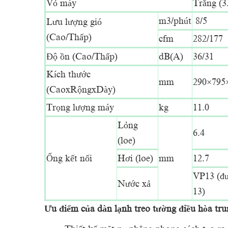
Vỏ máy
Trắng (3
m3/phút
8/5
Lưu lượng gió
(Cao/Thấp)
cfm
282/177
Độ ồn (Cao/Thấp)
dB(A)
36/31
Kích thước
mm
290×795
(CaoxRộngxDày)
Trọng lượng máy
kg
11.0
Lỏng
6.4
(loe)
Ống kết nối
Hơi (loe)
mm
12.7
VP13 (đư
Nước xả
13)
Ưu điểm của dàn lạnh treo tường điều hòa