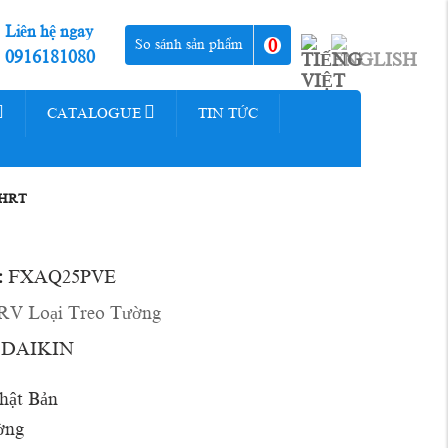
Liên hệ ngay
0
So sánh sản phẩm
0916181080
CATALOGUE
TIN TỨC
- HRT
:
FXAQ25PVE
RV Loại Treo Tường
DAIKIN
ật Bản
ờng