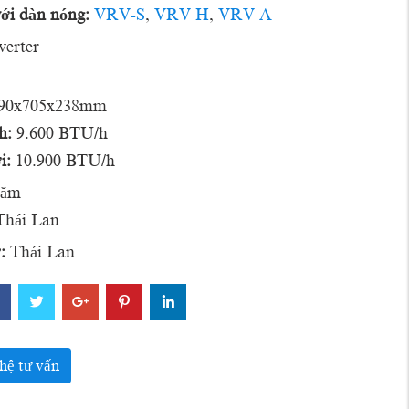
với dàn nóng:
VRV-S
,
VRV H
,
VRV A
verter
290x705x238mm
h:
9.600 BTU/h
i:
10.900 BTU/h
năm
hái Lan
:
Thái Lan
hệ tư vấn