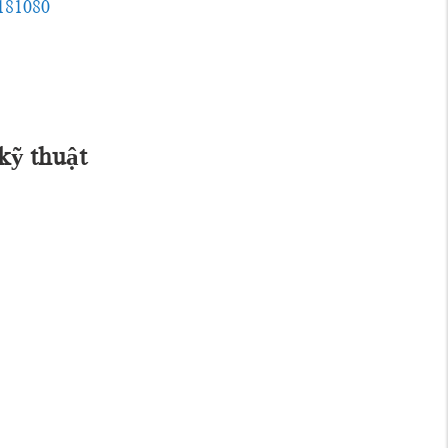
181080
kỹ thuật