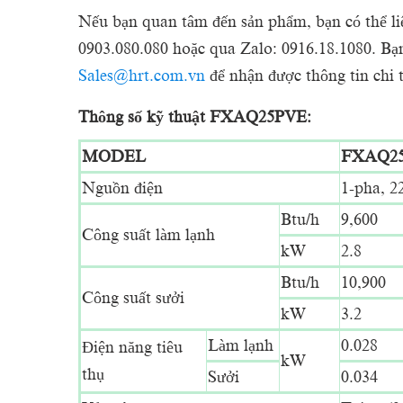
Nếu bạn quan tâm đến sản phẩm, bạn có thể li
0903.080.080 hoặc qua Zalo: 0916.18.1080. Bạn 
Sales@hrt.com.vn
để nhận được thông tin chi t
Thông số kỹ thuật FXAQ25PVE:
MODEL
FXAQ2
Nguồn điện
1-pha, 2
Btu/h
9,600
Công suất làm lạnh
kW
2.8
Btu/h
10,900
Công suất sưởi
kW
3.2
Làm lạnh
0.028
Điện năng tiêu
kW
thụ
Sưởi
0.034