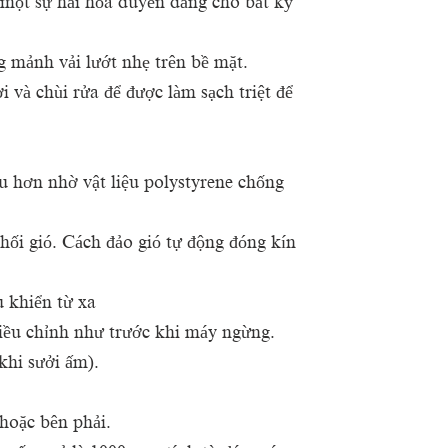
 một sự hài hòa duyên dáng cho bất kỳ
 mảnh vải lướt nhẹ trên bề mặt.
 và chùi rửa để được làm sạch triệt để
âu hơn nhờ vật liệu polystyrene chống
ối gió. Cách đảo gió tự động đóng kín
u khiển từ xa
điều chỉnh như trước khi máy ngừng.
khi sưởi ấm).
 hoặc bên phải.