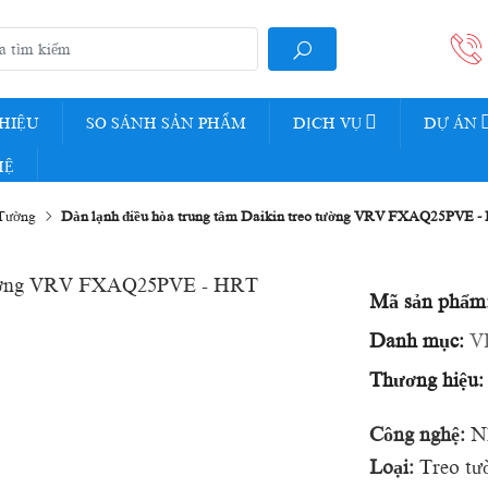
THIỆU
SO SÁNH SẢN PHẨM
DỊCH VỤ
DỰ ÁN
HỆ
Tường
Dàn lạnh điều hòa trung tâm Daikin treo tường VRV FXAQ25PVE 
Mã sản phẩm
Danh mục:
V
Thương hiệu:
Công nghệ:
Nh
Loại:
Treo tư