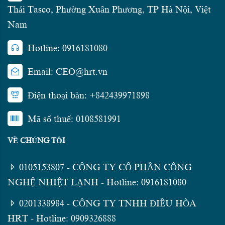
Thái Tasco, Phường Xuân Phương, TP Hà Nội, Việt
Nam
Hotline: 0916181080
Email: CEO@hrt.vn
Điện thoại bàn: +842439971898
Mã số thuế: 0108581991
VỀ CHÚNG TÔI
0105153807 - CÔNG TY CỔ PHẦN CÔNG
NGHỆ NHIỆT LẠNH - Hotline: 0916181080
0201338984 - CÔNG TY TNHH ĐIỀU HÒA
HRT - Hotline: 0909326888