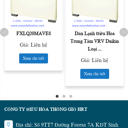
FXLQ20MAVE8
Dàn Lạnh Điều Hòa
Trung Tâm VRV Daikin
Giá: Liên hệ
Loại ...
Xem chi tiết
Giá: Liên hệ
Xem chi tiết
CÔNG TY ĐIỀU HÒA THÔNG GIÓ HRT
Địa chỉ: Số 9TT7 Đường Foresa 7A KĐT Sinh