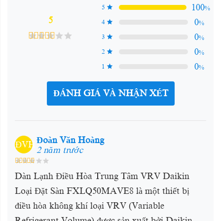
100
5
%
5
0
4
%
0
3
%
0
2
%
0
1
%
ĐÁNH GIÁ VÀ NHẬN XÉT
Đoàn Văn Hoàng
ĐVH
2 năm trước
Dàn Lạnh Điều Hòa Trung Tâm VRV Daikin
Loại Đặt Sàn FXLQ50MAVE8 là một thiết bị
điều hòa không khí loại VRV (Variable
Refrigerant Volume) được sản xuất bởi Daikin -