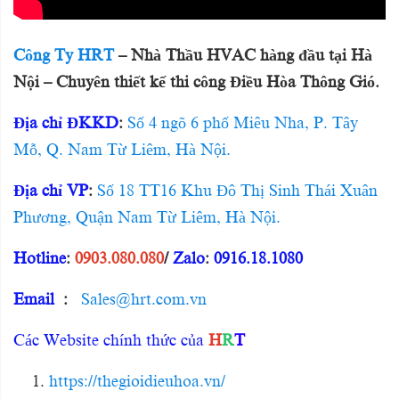
Công Ty HRT
– Nhà Thầu HVAC hàng đầu tại Hà
Nội – Chuyên thiết kế thi công Điều Hòa Thông Gió.
Địa chỉ ĐKKD
:
Số 4 ngõ 6 phố Miêu Nha, P. Tây
Mỗ, Q. Nam Từ Liêm, Hà Nội.
Địa chỉ VP
:
Số 18 TT16 Khu Đô Thị Sinh Thái Xuân
Phương, Quận Nam Từ Liêm, Hà Nội.
Hotline
:
0903.080.080
/
Zalo
:
0916.18.1080
Email
:
Sales@hrt.com.vn
Các Website chính thức của
H
R
T
https://thegioidieuhoa.vn/