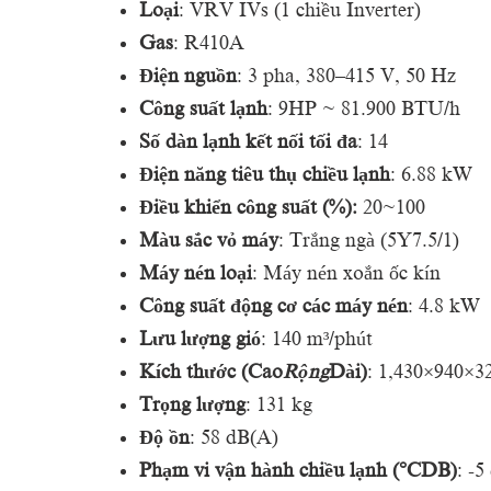
Loại
: VRV IVs (1 chiều Inverter)
Gas
: R410A
Điện nguồn
: 3 pha, 380–415 V, 50 Hz
Công suất lạnh
: 9HP ~ 81.900 BTU/h
Số dàn lạnh kết nối tối đa
: 14
Điện năng tiêu thụ chiều lạnh
: 6.88 kW
Điều khiển công suất (%):
20~100
Màu sắc vỏ máy
: Trắng ngà (5Y7.5/1)
Máy nén loại
: Máy nén xoắn ốc kín
Công suất động cơ các máy nén
: 4.8 kW
Lưu lượng gió
: 140 m³/phút
Kích thước (Cao
Rộng
Dài)
: 1,430×940×
Trọng lượng
: 131 kg
Độ ồn
: 58 dB(A)
Phạm vi vận hành chiều lạnh (°CDB)
: -5