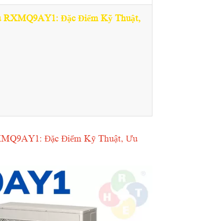
ều RXMQ9AY1: Đặc Điểm Kỹ Thuật,
RXMQ9AY1: Đặc Điểm Kỹ Thuật, Ưu