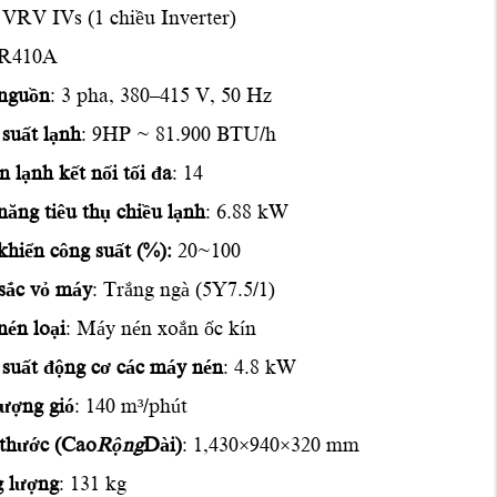
 VRV IVs (1 chiều Inverter)
 R410A
 nguồn
: 3 pha, 380–415 V, 50 Hz
suất lạnh
: 9HP ~ 81.900 BTU/h
n lạnh kết nối tối đa
: 14
năng tiêu thụ chiều lạnh
: 6.88 kW
khiển công suất (%):
20~100
sắc vỏ máy
: Trắng ngà (5Y7.5/1)
én loại
: Máy nén xoắn ốc kín
suất động cơ các máy nén
: 4.8 kW
ượng gió
: 140 m³/phút
thước (Cao
Rộng
Dài)
: 1,430×940×320 mm
g lượng
: 131 kg