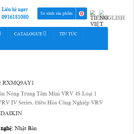
Liên hệ ngay
0
So sánh sản phẩm
0916181080
CATALOGUE
TIN TỨC
:
RXMQ9AY1
àn Nóng Trung Tâm Mini VRV 4S Loại 1
VRV IV Series
,
Điều Hòa Công Nghiệp VRV
DAIKIN
 nghệ
: Nhật Bản