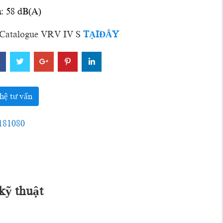
n
: 58 dB(A)
talogue VRV IV S
TẠIĐÂY
hệ tư vấn
181080
kỹ thuật