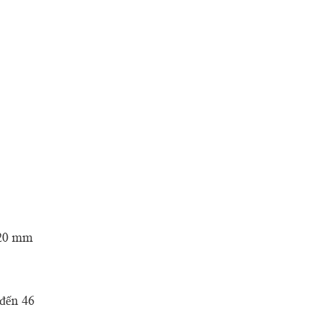
320 mm
 đến 46