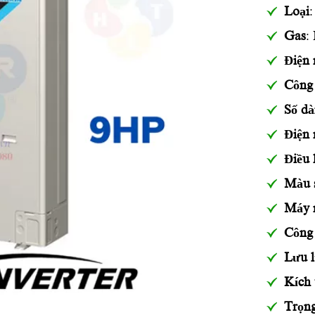
Loại
:
Gas
:
Điện
Công 
Số dà
Điện 
Điều 
Màu 
Máy n
Công 
Lưu l
Kích 
Trọn