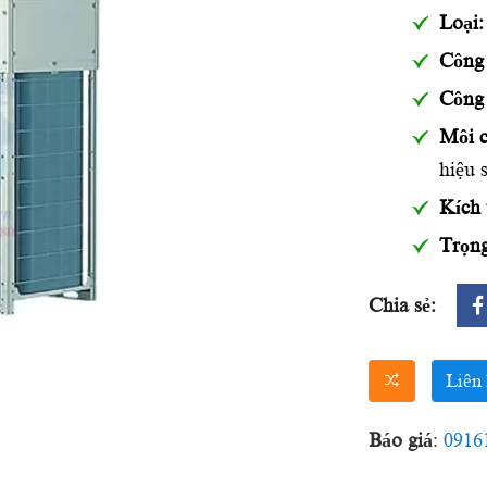
Loại:
Công 
Công 
Môi c
hiệu 
Kích 
Trọng
Chia sẻ:
Liên 
Báo giá
:
0916