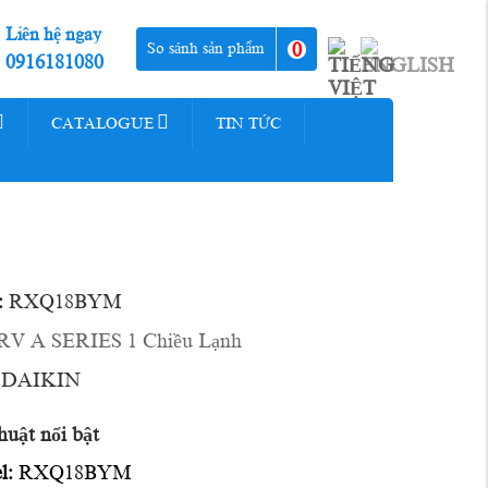
Liên hệ ngay
0
So sánh sản phẩm
0916181080
CATALOGUE
TIN TỨC
:
RXQ18BYM
RV A SERIES 1 Chiều Lạnh
DAIKIN
huật nổi bật
l:
RXQ18BYM