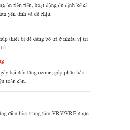
g ồn tiên tiến, hoạt động ổn định kể cả
ian yên tĩnh và dễ chịu.
p thiết bị dễ dàng bố trí ở nhiều vị trí
trì.
ng
 gây hại đến tầng ozone, góp phần bảo
ậu toàn cầu.
ng điều hòa trung tâm VRV/VRF được