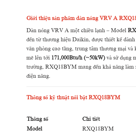
Giới thiệu sản phẩm dàn nóng VRV A RX
Dàn nóng VRV A một chiều lạnh – Model
RX
đến từ thương hiệu Daikin, được thiết kế dành
văn phòng cao tầng, trung tâm thương mại và 
mẽ lên tới
171,000Btu/h (~50kW)
và sử dụng m
trường, RXQ18BYM mang đến khả năng làm má
điện năng.
Thông số kỹ thuật nổi bật RXQ18BYM
Thông số
Chi tiết
Model
RXQ18BYM