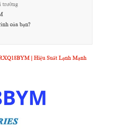
i trường
M
ình của bạn?
 RXQ18BYM | Hiệu Suất Lạnh Mạnh