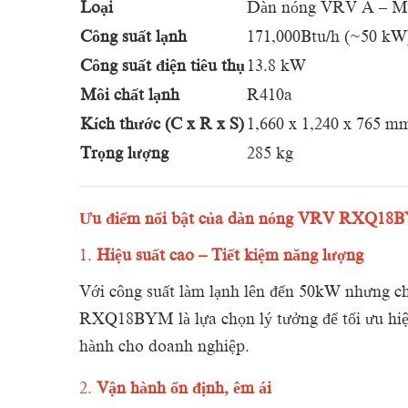
Loại
Dàn nóng VRV A – Mộ
Công suất lạnh
171,000Btu/h (~50 kW
Công suất điện tiêu thụ
13.8 kW
Môi chất lạnh
R410a
Kích thước (C x R x S)
1,660 x 1,240 x 765 m
Trọng lượng
285 kg
Ưu điểm nổi bật của dàn nóng VRV RXQ18
1.
Hiệu suất cao – Tiết kiệm năng lượng
Với công suất làm lạnh lên đến 50kW nhưng ch
RXQ18BYM là lựa chọn lý tưởng để tối ưu hiệu
hành cho doanh nghiệp.
2.
Vận hành ổn định, êm ái