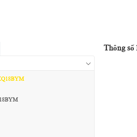
Thông số 
 RXQ18BYM
XQ18BYM