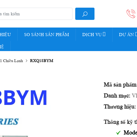
THIỆU
SO SÁNH SẢN PHẨM
DỊCH VỤ
DỰ ÁN
HỆ
1 Chiều Lạnh
RXQ18BYM
Mã sản phẩm
Danh mục:
V
Thương hiệu:
Thông số kỹ t
Mode