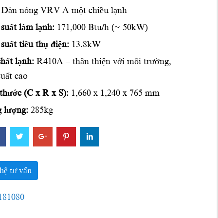
Dàn nóng VRV A một chiều lạnh
suất làm lạnh:
171,000 Btu/h (~ 50kW)
suất tiêu thụ điện:
13.8kW
hất lạnh:
R410A – thân thiện với môi trường,
suất cao
thước (C x R x S):
1,660 x 1,240 x 765 mm
 lượng:
285kg
hệ tư vấn
181080