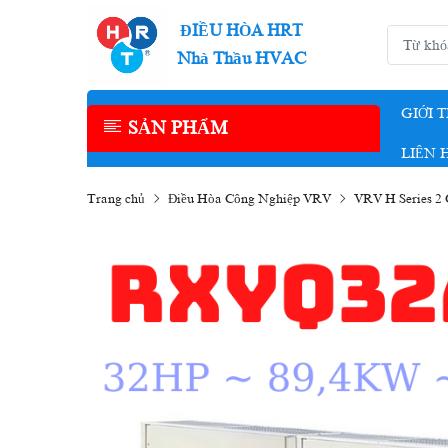
ĐIỀU HÒA HRT
Nhà Thầu HVAC
GIỚI 
SẢN PHẨM
LIÊN 
Trang chủ
Điều Hòa Công Nghiệp VRV
VRV H Series 2 