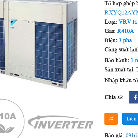
Tổ hợp ghép b
RXYQ12AY
Loại:
VRV
H
Gas:
R410A
Điện:
3
pha
Công suất lạn
Bảo hành:
1 
Sản xuất tại:
T
Nhập khẩu từ
Chia sẻ:
Liên 
Báo giá
:
0916