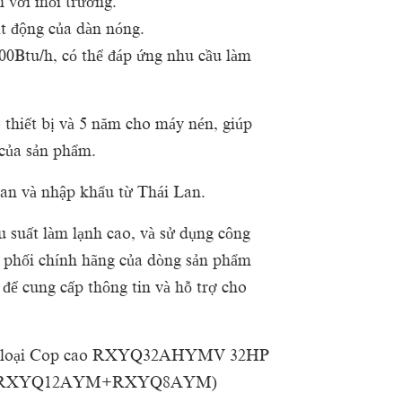
n với môi trường.
ạt động của dàn nóng.
0Btu/h, có thể đáp ứng nhu cầu làm
thiết bị và 5 năm cho máy nén, giúp
 của sản phẩm.
an và nhập khẩu từ Thái Lan.
u suất làm lạnh cao, và sử dụng công
n phối chính hãng của dòng sản phẩm
 để cung cấp thông tin và hỗ trợ cho
in loại Cop cao RXYQ32AHYMV 32HP
AYM+RXYQ12AYM+RXYQ8AYM)