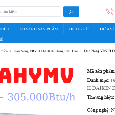
THIỆU
SO SÁNH SẢN PHẨM
DỊCH VỤ
DỰ ÁN
HỆ
Chiều
Dàn Nóng VRV H DAIKIN Dòng COP Cao
Dàn Nóng VRV-H D
Mã sản phẩm
Danh mục:
Đ
H DAIKIN D
Thương hiệu:
Công nghệ:
Nh