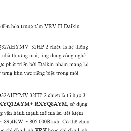
ng điều hòa trung tâm VRV-H Daikin
Q32AHYMV 32HP 2 chiều là hệ thống
a nhà thương mại, ứng dụng công nghệ
ược phát triển bởi Daikin nhằm mang lại
 từng khu vực riêng biệt trong mỗi
32AHYMV 32HP 2 chiều là tổ hợp 3
XYQ12AYM+ RXYQ8AYM
, sử dụng
ng vận hành mạnh mẽ mà lại tiết kiệm
~ 89,4KW ~ 305.000Btu/h
. Có thể chọn
ặc chỉ dàn lạnh
VRV
hoặc chỉ dàn lạnh