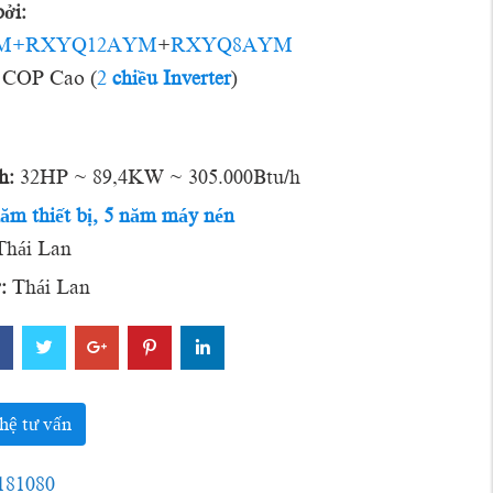
ởi:
M+RXYQ12AYM
+
RXYQ8AYM
COP Cao (
2
chiều
Inverter
)
h:
32HP ~ 89,4KW ~ 305.000Btu/h
năm thiết bị, 5 năm máy nén
hái Lan
:
Thái Lan
hệ tư vấn
181080