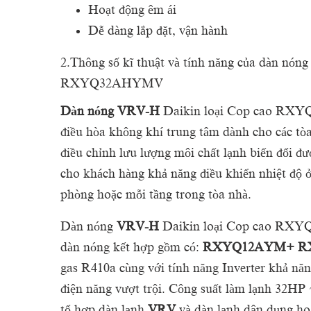
Hoạt động êm ái
Dễ dàng lắp đặt, vận hành
2.Thông số kĩ thuật và tính năng của dàn nó
RXYQ32AHYMV
Dàn nóng VRV-H
Daikin loại Cop cao RXY
điều hòa không khí trung tâm dành cho các tò
điều chỉnh lưu lượng môi chất lạnh biến đổi đ
cho khách hàng khả năng điều khiển nhiệt độ ở
phòng hoặc mỗi tầng trong tòa nhà.
Dàn nóng
VRV-H
Daikin loại Cop cao RXYQ
dàn nóng kết hợp gồm có:
RXYQ12AYM+ R
gas R410a cùng với tính năng Inverter khả nă
điện năng vượt trội. Công suất làm lạnh
32HP 
tổ hợp dàn lạnh
VRV
và dàn lạnh dân dụng ho