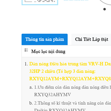
Thông tin sản phẩm
Chi Tiết Lắp Đặt
Mục lục nội dung
Dàn nóng Điều hòa trung tâm VRV-H 
32HP 2 chiều (Tổ hợp 3 dàn nóng:
RXYQ12AYM+RXYQ12AYM+RXYQ8
1.Ưu điểm của dàn nóng dàn nóng điều
RXYQ32AHYMV
2.Thông số kĩ thuật và tính năng của 
Daikin RXYQ32AHYMV