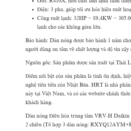
Gas: R410A, môi chất làm lạnh thân thiệ
Điện: 3 pha, giúp tối ưu hóa hiệu suất ho
Công suất lạnh: 32HP ~ 89,4KW ~ 305.00
lạnh cho các không gian lớn.
Bảo hành: Dàn nóng được bảo hành 1 năm cho 
người dùng an tâm về chất lượng và độ tin cậy
Nguồn gốc: Sản phẩm được sản xuất tại Thái L
Điểm nổi bật của sản phẩm là tính ổn định, hiệ
nghệ tiên tiến của Nhật Bản. HRT là nhà phâ
này tại Việt Nam, và có các website chính thức
khách hàng.
Dàn nóng Điều hòa trung tâm VRV-H Daik
2 chiều (Tổ hợp 3 dàn nóng: RXYQ12