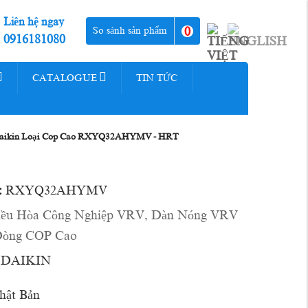
Liên hệ ngay
0
So sánh sản phẩm
0916181080
CATALOGUE
TIN TỨC
aikin Loại Cop Cao RXYQ32AHYMV - HRT
:
RXYQ32AHYMV
iều Hòa Công Nghiệp VRV
,
Dàn Nóng VRV
òng COP Cao
DAIKIN
ật Bản