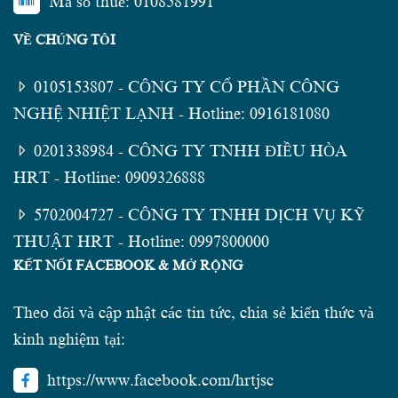
Mã số thuế: 0108581991
VỀ CHÚNG TÔI
0105153807 - CÔNG TY CỔ PHẦN CÔNG
NGHỆ NHIỆT LẠNH - Hotline: 0916181080
0201338984 - CÔNG TY TNHH ĐIỀU HÒA
HRT - Hotline: 0909326888
5702004727 - CÔNG TY TNHH DỊCH VỤ KỸ
THUẬT HRT - Hotline: 0997800000
KẾT NỐI FACEBOOK & MỞ RỘNG
Theo dõi và cập nhật các tin tức, chia sẻ kiến thức và
kinh nghiệm tại:
https://www.facebook.com/hrtjsc