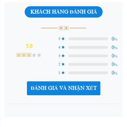
KHÁCH HÀNG ĐÁNH GIÁ
0
5
%
5.0
0
4
%
0
3
%
0
2
%
0
1
%
ĐÁNH GIÁ VÀ NHẬN XÉT