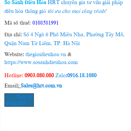
So Sánh Điều Hòa
HRT chuyên gia tư vấn giải pháp
điều hòa thông gió
tối ưu cho mọi công trình!
Mã số thuế
:
0108581991
Địa chỉ
:
Số 4 Ngõ 6 Phố Miêu Nha, Phường Tây Mỗ,
Quận Nam Từ Liêm, TP. Hà Nội
Website
:
thegioidieuhoa.vn
&
https://www.sosanhdieuhoa.com
Hotline
:
0903.080.080
Zalo
:
0916.18.1080
Email
:
Sales@hrt.com.vn
Trở về
trang chủ