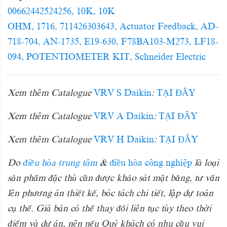
00662442524256, 10K, 10K
OHM, 1716, 711426303643, Actuator Feedback, AD-
718-704, AN-1735, E19-630, F78BA103-M273, LF18-
094, POTENTIOMETER KIT, Schneider Electric
Xem thêm Catalogue
VRV S Daikin
:
TẠI ĐÂY
Xem thêm Catalogue
VRV A Daikin
:
T
Ạ
I ĐÂY
Xem thêm Catalogue
VRV H Daikin
:
T
Ạ
I ĐÂY
Do
điều hòa trung tâm
&
điều hòa công nghiệp
là loại
sản phẩm đặc thù cần được khảo sát mặt bằng, tư vấn
lên phương án thiết kế, bóc tách chi tiết, lập dự toán
cụ thể. Giá bán có thể thay đổi liên tục tùy theo thời
điểm và dự án, nên nếu Quý khách có nhu cầu vui