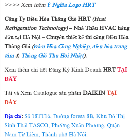
>>
>> Xem thêm
Ý Nghĩa Logo HRT
Công Ty Điều Hòa Thông Gió HRT
(Heat
Refrigeration Technology)
– Nhà Thầu HVAC hàng
đầu tại Hà Nội – Chuyên thiết kế thi công Điều Hòa
Thông Gió
(
Điều Hòa Công Nghiệp
,
điều hòa trung
tâm
&
Thông Gió Thu Hồi Nhiệt
)
.
Xem thêm chi tiết Đăng Ký Kinh Doanh
HRT
TẠI
ĐÂY
Tải và Xem Catalogue sản phẩm
DAIKIN
TẠI
ĐÂY
Địa chỉ
:
Số 18TT16, Đường foresa 8B, Khu Đô Thị
Sinh Thái TASCO, Phường Xuân Phương, Quận
Nam Từ Liêm, Thành phố Hà Nội
.