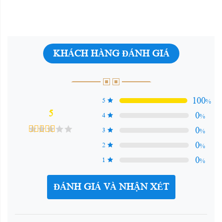
KHÁCH HÀNG ĐÁNH GIÁ
100
5
%
5
0
4
%
0
3
%
0
2
%
0
1
%
ĐÁNH GIÁ VÀ NHẬN XÉT