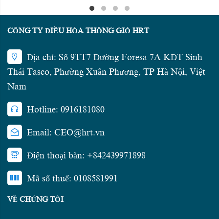
CÔNG TY ĐIỀU HÒA THÔNG GIÓ HRT
Địa chỉ: Số 9TT7 Đường Foresa 7A KĐT Sinh
Thái Tasco, Phường Xuân Phương, TP Hà Nội, Việt
Nam
Hotline: 0916181080
Email: CEO@hrt.vn
Điện thoại bàn: +842439971898
Mã số thuế: 0108581991
VỀ CHÚNG TÔI