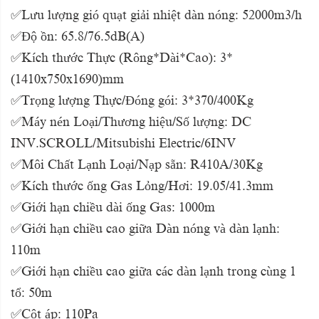
✅Lưu lượng gió quạt giải nhiệt dàn nóng: 52000m3/h
✅Độ ồn: 65.8/76.5dB(A)
✅Kích thước Thực (Rông*Dài*Cao): 3*
(1410x750x1690)mm
✅Trọng lượng Thực/Đóng gói: 3*370/400Kg
✅Máy nén Loại/Thương hiệu/Số lượng: DC
INV.SCROLL/Mitsubishi Electric/6INV
✅Môi Chất Lạnh Loại/Nạp sẵn: R410A/30Kg
✅Kích thước ống Gas Lỏng/Hơi: 19.05/41.3mm
✅Giới hạn chiều dài ống Gas: 1000m
✅Giới hạn chiều cao giữa Dàn nóng và dàn lạnh:
110m
✅Giới hạn chiều cao giữa các dàn lạnh trong cùng 1
tổ: 50m
✅Cột áp: 110Pa