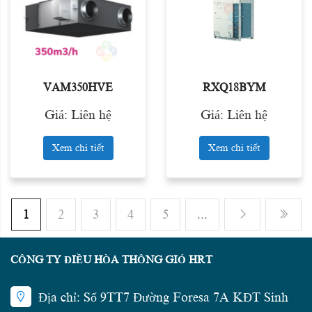
VAM350HVE
RXQ18BYM
Giá: Liên hệ
Giá: Liên hệ
Xem chi tiết
Xem chi tiết
1
2
3
4
5
...
CÔNG TY ĐIỀU HÒA THÔNG GIÓ HRT
Địa chỉ: Số 9TT7 Đường Foresa 7A KĐT Sinh