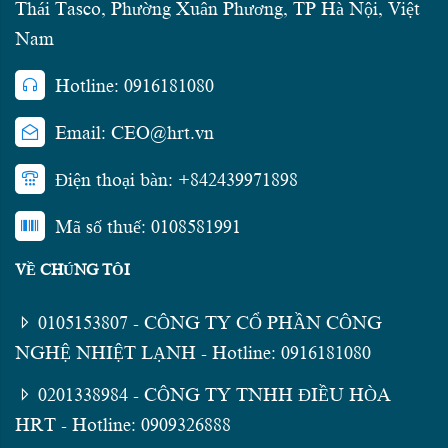
Thái Tasco, Phường Xuân Phương, TP Hà Nội, Việt
Nam
Hotline: 0916181080
Email: CEO@hrt.vn
Điện thoại bàn: +842439971898
Mã số thuế: 0108581991
VỀ CHÚNG TÔI
0105153807 - CÔNG TY CỔ PHẦN CÔNG
NGHỆ NHIỆT LẠNH - Hotline: 0916181080
0201338984 - CÔNG TY TNHH ĐIỀU HÒA
HRT - Hotline: 0909326888