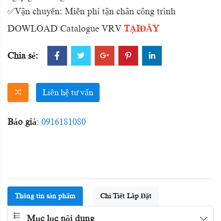
✅Vận chuyển: Miễn phí tận chân công trình
DOWLOAD Catalogue VRV
TẠIĐÂY
Chia sẻ:
Liên hệ tư vấn
Báo giá
:
0916181080
Thông tin sản phẩm
Chi Tiết Lắp Đặt
Mục lục nội dung