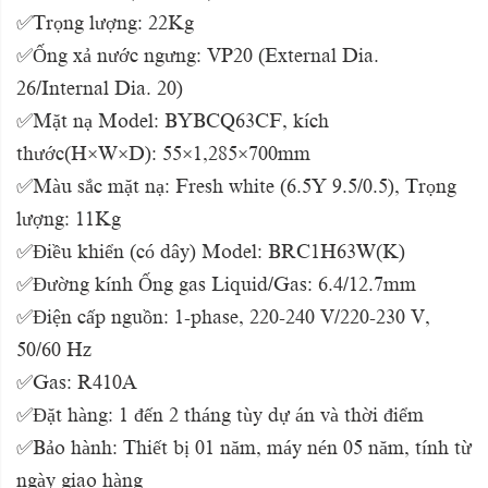
✅Trọng lượng: 22Kg
✅Ống xả nước ngưng: VP20 (External Dia.
26/Internal Dia. 20)
✅Mặt nạ Model: BYBCQ63CF, kích
thước(H×W×D): 55×1,285×700mm
✅Màu sắc mặt nạ: Fresh white (6.5Y 9.5/0.5), Trọng
lượng: 11Kg
✅Điều khiển (có dây) Model: BRC1H63W(K)
✅Đường kính Ống gas Liquid/Gas: 6.4/12.7mm
✅Điện cấp nguồn: 1-phase, 220-240 V/220-230 V,
50/60 Hz
✅Gas: R410A
✅Đặt hàng: 1 đến 2 tháng tùy dự án và thời điểm
✅Bảo hành: Thiết bị 01 năm, máy nén 05 năm, tính từ
ngày giao hàng