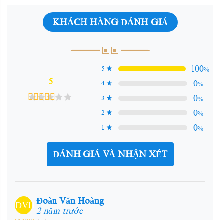
KHÁCH HÀNG ĐÁNH GIÁ
100
5
%
5
0
4
%
0
3
%
0
2
%
0
1
%
ĐÁNH GIÁ VÀ NHẬN XÉT
Đoàn Văn Hoàng
ĐVH
2 năm trước