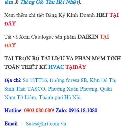
tâm
&
Thông Gió Thu Hồi Nhiệt
)
.
Xem thêm chi tiết Đăng Ký Kinh Doanh
HRT
TẠI
ĐÂY
Tải và Xem Catalogue sản phẩm
DAIKIN
TẠI
ĐÂY
TẢI TRỌN BỘ TÀI LIỆU VÀ PHẦN MỀM TÍNH
TOÁN THIẾT KẾ
HVAC
TẠIĐÂY
Địa chỉ
:
Số 18TT16, Đường foresa 8B, Khu Đô Thị
Sinh Thái TASCO, Phường Xuân Phương, Quận
Nam Từ Liêm, Thành phố Hà Nội
.
Hotline
:
0903.080.080
/
Zalo
:
0916.18.1080
Email
:
Sales@hrt.com.vn