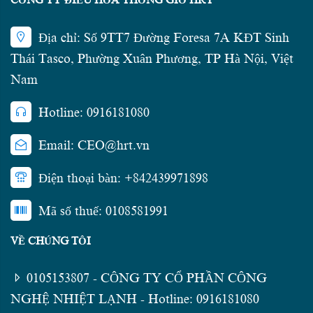
CÔNG TY ĐIỀU HÒA THÔNG GIÓ HRT
Địa chỉ: Số 9TT7 Đường Foresa 7A KĐT Sinh
Thái Tasco, Phường Xuân Phương, TP Hà Nội, Việt
Nam
Hotline: 0916181080
Email: CEO@hrt.vn
Điện thoại bàn: +842439971898
Mã số thuế: 0108581991
VỀ CHÚNG TÔI
0105153807 - CÔNG TY CỔ PHẦN CÔNG
NGHỆ NHIỆT LẠNH - Hotline: 0916181080