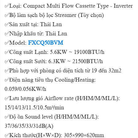
✅Loại: Compact Multi Flow Cassette Type - Inverter
✅Bộ làm sạch bộ lọc Streamer (Tùy chọn)
✅Sản xuất tại: Thái Lan
✅Nhập khẩu từ: Thái Lan
✅Model:
FXCQ50BVM
✅Công suất Lạnh: 5.6KW ~ 19100BTU/h
✅Công suất Sưởi: 6.3KW ~ 21500BTU/h
✅Phù hợp với phòng có diện tích từ 19 đến 32m2
✅Điện năng tiêu thụ Cooling/Heating:
0.059/0.056KW/h
✅Lưu lượng gió Airflow rate (H/HM/M/ML/L):
15/14/13/11.5/10.5m³/min
✅Độ ồn Sound level (H/HM/M/ML/L):
37/36/35/33/31dB(A)
✅Kích thước(H×W×D): 305×990×620mm