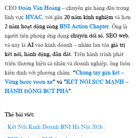
CEO
Đoàn Văn Hoàng
– chuyên gia hàng đầu trong
lĩnh vực
HVAC
, với gần
20 năm kinh nghiệm
và hơn
2 năm hoạt động cùng
BNI Action Chapter
. Ông là
người tiên phong ứng dụng
chuyển đổi số
,
SEO web
,
và nay là
AI
vào kinh doanh – nhằm lan tỏa
giá trị
kết nối, hành động, dẫn dắt
. Trên hành trình phát
triển thương hiệu cá nhân và doanh nghiệp, ông luôn
kiên định với phương châm:
“
Chung tay gắn kết –
Vững bước vươn xa
” và "
KẾT NỐI SỨC MẠNH –
HÀNH ĐỘNG BỨT PHÁ
"
.
Thẻ bài viết:
Kết Nối Kinh Doanh BNI Hà Nội 2026