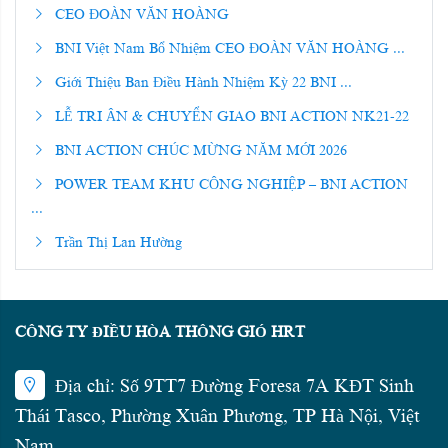
CEO ĐOÀN VĂN HOÀNG
BNI Việt Nam Bổ Nhiệm CEO ĐOÀN VĂN HOÀNG ...
Giới Thiệu Ban Điều Hành Nhiệm Kỳ 22 BNI ...
LỄ TRI ÂN & CHUYỂN GIAO BNI ACTION NK21-22
BNI ACTION CHÚC MỪNG NĂM MỚI 2026
POWER TEAM KHU CÔNG NGHIỆP – BNI ACTION
...
Trần Thị Lan Hường
CÔNG TY ĐIỀU HÒA THÔNG GIÓ HRT
Địa chỉ: Số 9TT7 Đường Foresa 7A KĐT Sinh
Thái Tasco, Phường Xuân Phương, TP Hà Nội, Việt
Nam