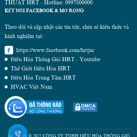
THUẬT HRT - Hotline: 0997800000
KẾT NỐI FACEBOOK & MỞ RỘNG
Theo dõi và cập nhật các tin tức, chia sẻ kiến thức và
kinh nghiệm tại:
https://www.facebook.com/hrtjsc
Điều Hòa Thông Gió HRT - Youtube
Thế Giới Điều Hòa HRT
Điều Hòa Trung Tâm HRT
HVAC Việt Nam
Bản quyền © 2022 CÔNG TY TNHH ĐIỀU HÒA THÔNG GIÓ