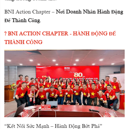
BNI Action Chapter –
Nơi Doanh Nhân Hành Động
Để Thành Công
.
? BNI ACTION CHAPTER - HÀNH ĐỘNG ĐỂ
THÀNH CÔNG
“Kết Nối Sức Mạnh – Hành Động Bứt Phá”