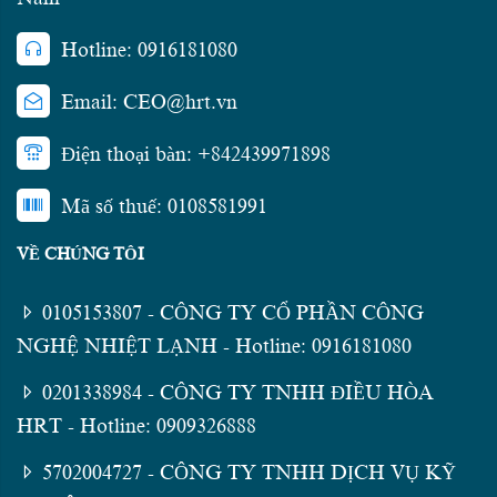
Hotline: 0916181080
Email: CEO@hrt.vn
Điện thoại bàn: +842439971898
Mã số thuế: 0108581991
VỀ CHÚNG TÔI
0105153807 - CÔNG TY CỔ PHẦN CÔNG
NGHỆ NHIỆT LẠNH - Hotline: 0916181080
0201338984 - CÔNG TY TNHH ĐIỀU HÒA
HRT - Hotline: 0909326888
5702004727 - CÔNG TY TNHH DỊCH VỤ KỸ