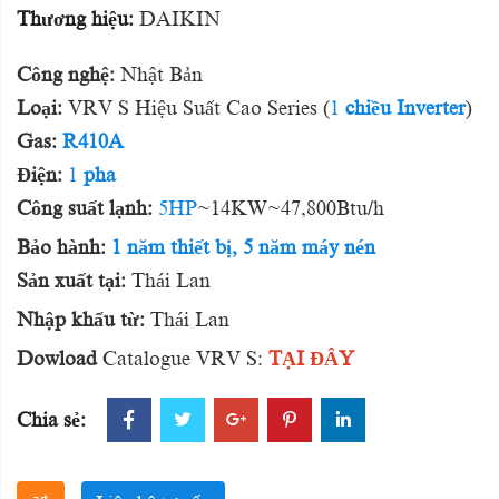
Thương hiệu:
DAIKIN
Công nghệ:
Nhật Bản
Loại:
VRV S Hiệu Suất Cao Series
(
1
chiều
Inverter
)
Gas:
R410A
Điện:
1
pha
Công suất lạnh:
5HP
~14KW~47,800Btu/h
Bảo hành:
1 năm thiết bị, 5 năm máy nén
Sản xuất tại:
Thái Lan
Nhập khẩu từ:
Thái Lan
Dowload
Catalogue VRV S:
TẠI ĐÂY
Chia sẻ: