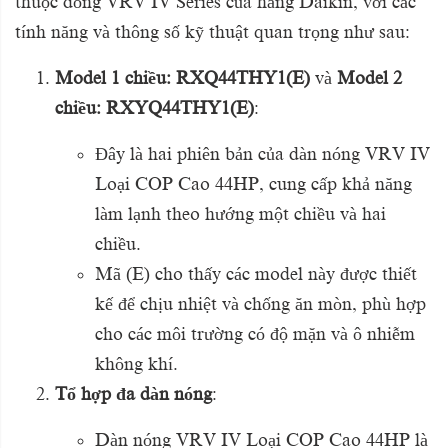
thuộc dòng VRV IV Series của hãng Daikin, với các
tính năng và thông số kỹ thuật quan trọng như sau:
Model 1 chiều: RXQ44THY1(E)
và
Model 2
chiều: RXYQ44THY1(E)
:
Đây là hai phiên bản của dàn nóng VRV IV
Loại COP Cao 44HP, cung cấp khả năng
làm lạnh theo hướng một chiều và hai
chiều.
Mã (E) cho thấy các model này được thiết
kế để chịu nhiệt và chống ăn mòn, phù hợp
cho các môi trường có độ mặn và ô nhiễm
không khí.
Tổ hợp đa dàn nóng
:
Dàn nóng VRV IV Loại COP Cao 44HP là