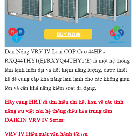
Dàn Nóng VRV IV Loại COP Cao 44HP -
RXQ44THY1(E)/RXYQ44THY1(E) là một hệ thống
làm lạnh hiện đại và tiết kiệm năng lượng, được thiết
kế để cung cấp khả năng làm lạnh cho các không gian
lớn và cần khả năng kiểm soát đa dạng.
Hãy cùng HRT đi tìm hiểu chi tiết hơn về các tính
năng ưu việt của hệ thống điều hòa trung tâm
DAIKIN VRV IV Series:
VRV IV Hiệu suất vận hành tối ưu