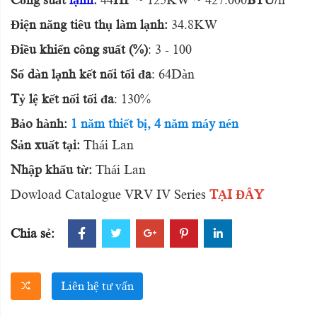
Công suất
lạnh
:
44
HP
~ 125KW ~ 427.000
BTU
/h
Điện năng tiêu thụ làm lạnh:
34.8KW
Điều khiển công suất (%)
: 3 - 100
Số dàn lạnh kết nối tối đa
: 64Dàn
Tỷ lệ kết nối tối đa
: 130%
Bảo hành:
1 năm thiết bị, 4 năm máy nén
Sản xuất tại:
Thái Lan
Nhập khẩu từ:
Thái Lan
Dowload Catalogue VRV IV Series
TẠI ĐÂY
Chia sẻ:
Liên hệ tư vấn