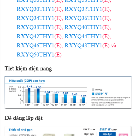
RXYQ26THY1
(E),
RXYQ28THY1
(E),
RXYQ30THY1
(E),
RXYQ32THY1
(E),
RXYQ34THY1
(E),
RXYQ36THY1
(E),
RXYQ38THY1
(E),
RXYQ40THY1
(E),
RXYQ42THY1
(E),
RXYQ44THY1
(E),
RXYQ46THY1
(E),
RXYQ48THY1
(E) và
RXYQ50THY1
(E)
Tiết kiệm điện năng
Dễ dàng lắp đặt