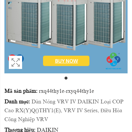
Mã sản phẩm:
rxq44thy1e-rxyq44thy1e
Danh mục:
Dàn Nóng VRV IV DAIKIN Loại COP
Cao RX(Y)Q()THY1(E)
,
VRV IV Series
,
Điều Hòa
Công Nghiệp VRV
Thương hiệu:
DAIKIN