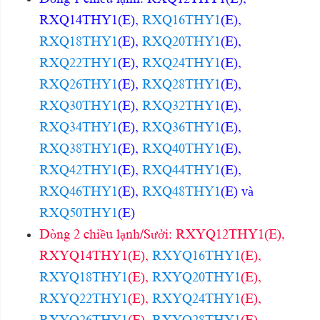
RXQ14THY1(E),
RXQ16THY1
(E),
RXQ18THY1
(E),
RXQ20THY1
(E),
RXQ22THY1
(E),
RXQ24THY1
(E),
RXQ26THY1
(E),
RXQ28THY1
(E),
RXQ30THY1
(E),
RXQ32THY1
(E),
RXQ34THY1
(E),
RXQ36THY1
(E),
RXQ38THY1
(E),
RXQ40THY1
(E),
RXQ42THY1
(E),
RXQ44THY1
(E),
RXQ46THY1
(E),
RXQ48THY1
(E) và
RXQ50THY1
(E)
Dòng 2 chiều lạnh/Sưởi: RXYQ12THY1(E),
RXYQ14THY1(E),
RXYQ16THY1
(E),
RXYQ18THY1
(E),
RXYQ20THY1
(E),
RXYQ22THY1
(E),
RXYQ24THY1
(E),