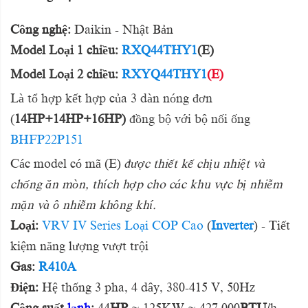
Công nghệ:
Daikin - Nhật Bản
Model Loại 1 chiều:
RXQ44THY1
(E)
Model Loại 2 chiều:
RXYQ44THY1
(E)
Là tổ hợp kết hợp của 3 dàn nóng đơn
(
14HP+14HP+16HP)
đồng bộ với bộ nối ống
BHFP22P151
Các model có mã (E)
được thiết kế chịu nhiệt và
chống ăn mòn, thích hợp cho các khu vực bị nhiễm
mặn và ô nhiễm không khí.
Loại:
VRV IV Series Loại COP Cao
(
Inverter
) - Tiết
kiệm năng lượng vượt trội
Gas:
R410A
Điện:
Hệ thống 3 pha, 4 dây, 380-415 V, 50Hz