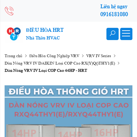
Liên hệ ngay
0916181080
ĐIỀU HÒA HRT
Nhà Thầu HVAC
Trang chủ
Điều Hòa Công Nghiệp VRV
VRV IV Series
Dàn Nóng VRV IV DAIKIN Loại COP Cao RX(Y)Q()THY1(E)
Dàn Nóng VRV IV Loại COP Cao 44HP - HRT