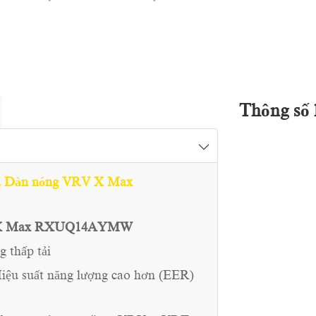
Thông số 
a Dàn nóng VRV X Max
 vrv X Max RXUQ14AYMW
g thấp tải
iệu suất năng lượng cao hơn (EER)