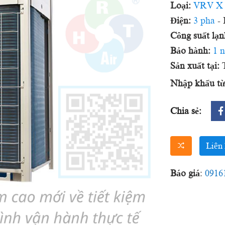
Loại:
VRV X 
Điện:
3 pha
- 
Công suất lạn
Bảo hành:
1 
Sản xuất tại:
T
Nhập khẩu từ
Chia sẻ:
Liên 
Báo giá
:
0916