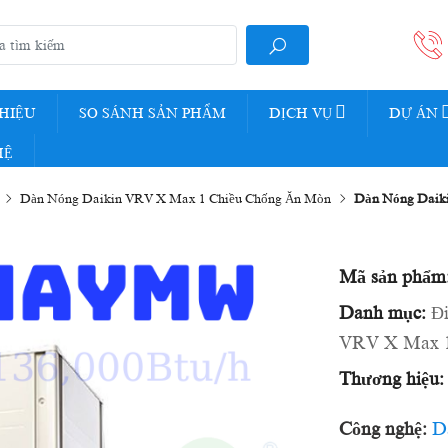
THIỆU
SO SÁNH SẢN PHẨM
DỊCH VỤ
DỰ ÁN
HỆ
Dàn Nóng Daikin VRV X Max 1 Chiều Chống Ăn Mòn
Dàn Nóng Dai
Mã sản phẩm
Danh mục:
Đ
VRV X Max 1
Thương hiệu:
Công nghệ:
D