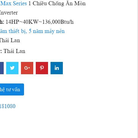
Max Series
1 Chiều Chống Ăn Mòn
Inverter
h:
14HP~40KW~136,000Btu/h
năm thiết bị, 5 năm máy nén
hái Lan
:
Thái Lan
hệ tư vấn
181080