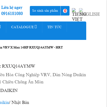
Liên hệ ngay
0
So sánh sản phẩm
0916181080
CATALOGUE
TIN TỨC
kin VRV X Max 14HP RXUQ14AYMW - HRT
:
RXUQ14AYMW
iều Hòa Công Nghiệp VRV
,
Dàn Nóng Daikin
 Chiều Chống Ăn Mòn
DAIKIN
aikin
/ Nhật Bản