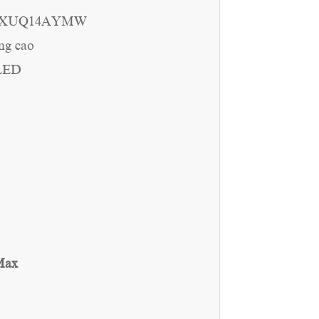
nh RXUQ14AYMW
ờng cao
 LED
Max